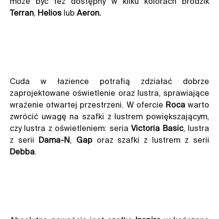
może być też dostępny w kilku kolorach brodzik
Terran
,
Helios
lub
Aeron
.
Cuda w łazience potrafią zdziałać dobrze
zaprojektowane oświetlenie oraz lustra, sprawiające
wrażenie otwartej przestrzeni. W ofercie
Roca
warto
zwrócić uwagę na szafki z lustrem powiększającym,
czy lustra z oświetleniem: seria
Victoria Basic
, lustra
z serii
Dama-N
,
Gap
oraz szafki z lustrem z serii
Debba
.