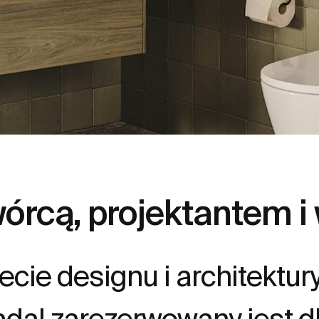
órcą, projektantem i
ecie designu i architektur
nadal zarezerwowany jest 