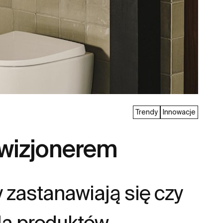
Trendy
Innowacje
 wizjonerem
y zastanawiają się czy
dla produktów