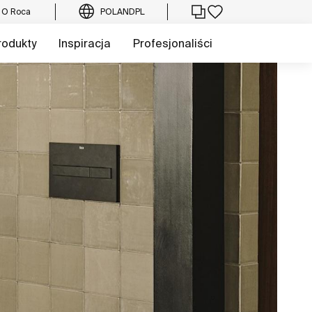
O Roca
POLAND
PL
rodukty
Inspiracja
Profesjonaliści