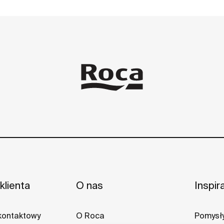
klienta
O nas
Inspir
kontaktowy
O Roca
Pomysły