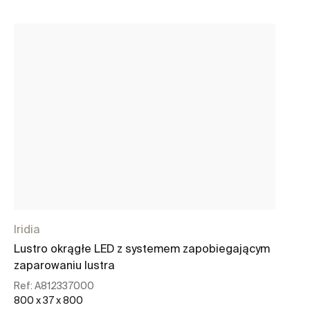
Iridia
Iri
Lustro okrągłe LED z systemem zapobiegającym
Lu
zaparowaniu lustra
Re
60
Ref:
A812337000
800 x 37 x 800
Ce