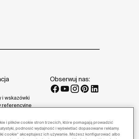
acja
Obserwuj nas:
 i wskazówki
y referencyjne
 Roca
e i plików cookie stron trzecich, które pomagają prowadzić
tatystyki, podnosić wydajność i wyświetlać dopasowane reklamy.
pliki cookie“ akceptujesz ich używanie. Możesz konfigurować albo