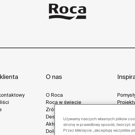
klienta
O nas
Inspir
kontaktowy
O Roca
Pomysły
iści
Roca w świecie
Projekt
e
Zrównoważony rozwój
Galerie
Design i innowacja
Używamy naszych własnych plików cooki
Aktualności
stronę w prawidłowy sposób, tworzyć s
Przez kliknięcie „akceptuję wszystkie 
Dołącz do nas