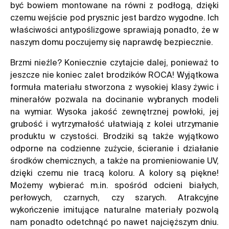
być bowiem montowane na równi z podłogą, dzięki
czemu wejście pod
prysznic
jest bardzo wygodne. Ich
właściwości antypoślizgowe sprawiają ponadto, że w
naszym domu poczujemy się naprawdę bezpiecznie.
Brzmi nieźle? Koniecznie czytajcie dalej, ponieważ to
jeszcze nie koniec zalet brodzików ROCA! Wyjątkowa
formuła materiału stworzona z wysokiej klasy żywic i
minerałów pozwala na docinanie wybranych modeli
na wymiar. Wysoka jakość zewnętrznej powłoki, jej
grubość i wytrzymałość ułatwiają z kolei utrzymanie
produktu w czystości.
Brodziki
są także wyjątkowo
odporne na codzienne zużycie, ścieranie i działanie
środków chemicznych, a także na promieniowanie UV,
dzięki czemu nie tracą koloru. A kolory są piękne!
Możemy wybierać m.in. spośród odcieni białych,
perłowych, czarnych, czy szarych. Atrakcyjne
wykończenie imitujące naturalne materiały pozwolą
nam ponadto odetchnąć po nawet najcięższym dniu.