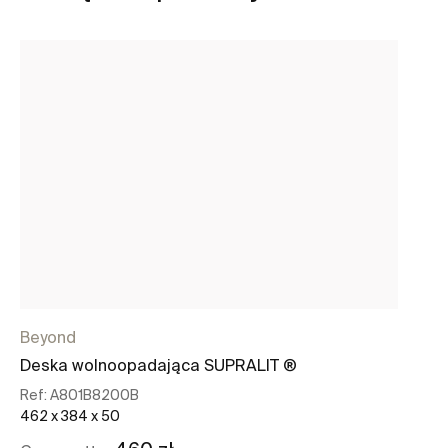
Beyond
Be
Deska wolnoopadająca SUPRALIT ®
Bi
bi
Ref:
A801B8200B
462 x 384 x 50
Re
39