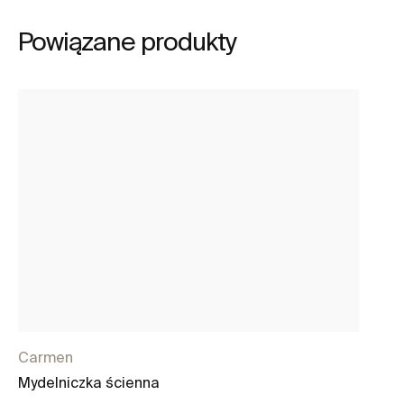
Powiązane produkty
Carmen
C
Mydelniczka ścienna
Do