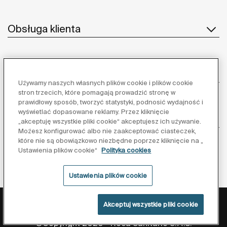
Obsługa klienta
O nas
Używamy naszych własnych plików cookie i plików cookie
stron trzecich, które pomagają prowadzić stronę w
prawidłowy sposób, tworzyć statystyki, podnosić wydajność i
wyświetlać dopasowane reklamy. Przez kliknięcie
Inspiracja
„akceptuję wszystkie pliki cookie“ akceptujesz ich używanie.
Możesz konfigurować albo nie zaakceptować ciasteczek,
które nie są obowiązkowo niezbędne poprzez kliknięcie na „
Obserwuj nas:
Ustawienia plików cookie“
Polityka cookies
Ustawienia plików cookie
Polityka ochrony danych
Warunki korzystania z serwisu
Akceptuj wszystkie pliki cookie
Polityka cookies
©Copyright 2026 - Roca Sanitario S.A.U.