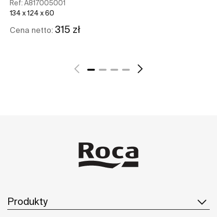
Ref:
A817005001
Re
134 x 124 x 60
77 
315 zł
Cena netto:
Ce
Zobacz więcej
Produkty