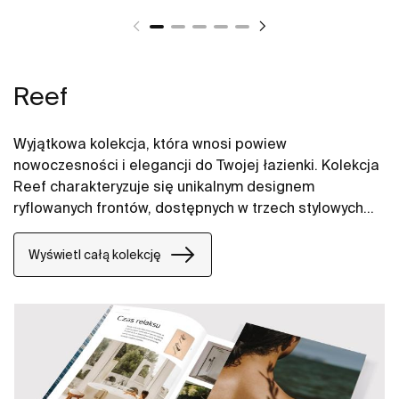
Reef
Wyjątkowa kolekcja, która wnosi powiew
nowoczesności i elegancji do Twojej łazienki. Kolekcja
Reef charakteryzuje się unikalnym designem
ryflowanych frontów, dostępnych w trzech stylowych
kolorach: białym macie, jasnym dębie i czarnym
macie. Wprowadź nowoczesny styl i funkcjonalność
Wyświetl całą kolekcję
do swojej łazienki dzięki kolekcji Reef.