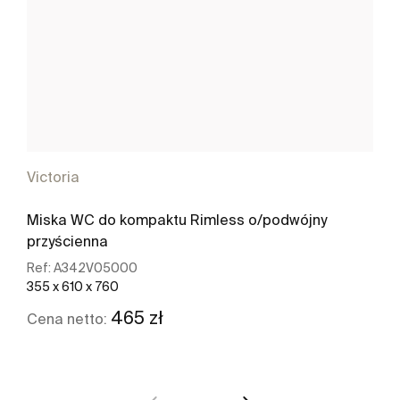
Victoria
Miska WC do kompaktu Rimless o/podwójny
przyścienna
Ref:
A342V05000
355 x 610 x 760
465 zł
Cena netto:
Zobacz więcej