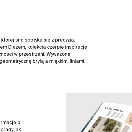
której siła spotyka się z precyzją.
m Diezem, kolekcja czerpie inspirację
becności w przestrzeni. Wyważone
geometryczną bryłą a miękkimi liniami
 Każdy detal został dopracowany tak,
nym komfortem użytkowania, nadając
ej spójności.
ormacje o
orady jak