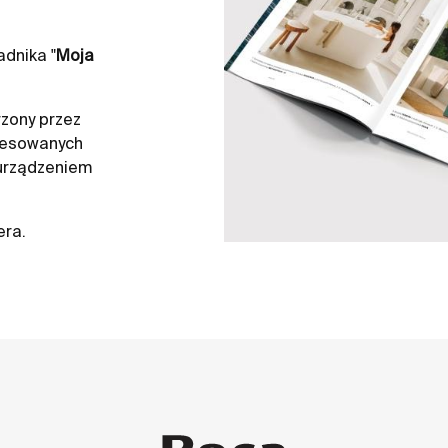
dnika "
Moja
zony przez
resowanych
 urządzeniem
era.