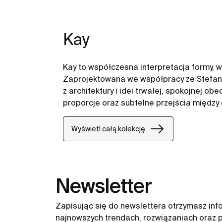
Kay
Kay to współczesna interpretacja formy, w 
Zaprojektowana we współpracy ze Stefane
z architektury i idei trwałej, spokojnej o
proporcje oraz subtelne przejścia między 
tworzą harmonijną, ponadczasową całość.
aby łączyć wyrazisty charakter z codzien
Wyświetl całą kolekcję
przestrzeni poczucie równowagi i naturaln
Newsletter
Zapisując się do newslettera otrzymasz inf
najnowszych trendach, rozwiązaniach oraz p