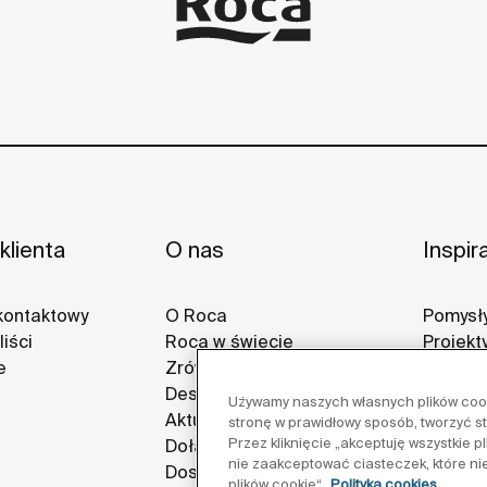
klienta
O nas
Inspir
kontaktowy
O Roca
Pomysły
iści
Roca w świecie
Projekt
e
Zrównoważony rozwój
Galerie
Design i innowacja
Używamy naszych własnych plików cooki
Aktualności
stronę w prawidłowy sposób, tworzyć s
Przez kliknięcie „akceptuję wszystkie 
Dołącz do nas
nie zaakceptować ciasteczek, które ni
Dostawcy
plików cookie“
Polityka cookies