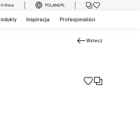
O Roca
POLAND
PL
rodukty
Inspiracja
Profesjonaliści
Wstecz