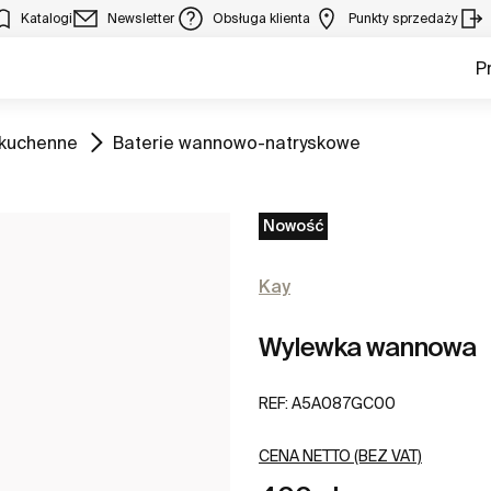
Katalogi
Newsletter
Obsługa klienta
Punkty sprzedaży
P
Zobacz
 kuchenne
Baterie wannowo-natryskowe
Nowość
Kay
Wylewka wannowa
REF:
A5A087GC00
CENA NETTO (BEZ VAT)