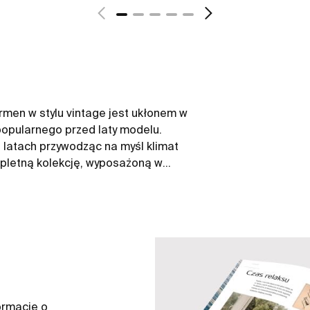
rmen w stylu vintage jest ukłonem w
 popularnego przed laty modelu.
latach przywodząc na myśl klimat
mpletną kolekcję, wyposażoną w
innowacyjne toalety Rimless.
ormacje o