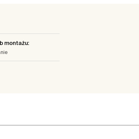
b montażu:
anie