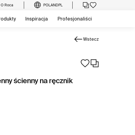
O Roca
POLAND
PL
rodukty
Inspiracja
Profesjonaliści
Wstecz
nny ścienny na ręcznik