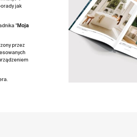
orady jak
dnika "
Moja
zony przez
resowanych
 urządzeniem
era.