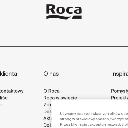
klienta
O nas
Inspir
kontaktowy
O Roca
Pomysły
iści
Roca w świecie
Projekt
e
Zrównoważony rozwój
Galerie
Design i innowacja
Używamy naszych własnych plików cooki
Aktualności
stronę w prawidłowy sposób, tworzyć s
Przez kliknięcie „akceptuję wszystkie 
Dołącz do nas