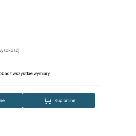
 wysokość)
obacz wszystkie wymiary
nie
Kup online