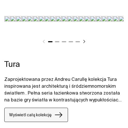
Tura
Zaprojektowana przez Andreu Carullę kolekcja Tura
inspirowana jest architekturą i śródziemnomorskim
światłem . Pełna seria łazienkowa stworzona została
na bazie gry światła w kontrastujących wypukłościach
i zagłębieniach. Nawiązuje do tradycji barcelońskich
architektów. Innowacyjność i zrównoważony rozwój
Wyświetl całą kolekcję
można odnaleźć na wielu płaszczyznach począwszy
od projektu i technologii po wykorzystanie materiałów