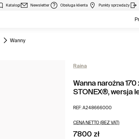
Katalogi
Newsletter
Obsługa klienta
Punkty sprzedaży
P
Zobacz
Wanny
Raina
Wanna narożna 170
STONEX®, wersja l
REF:
A248666000
CENA NETTO (BEZ VAT)
7800 zł