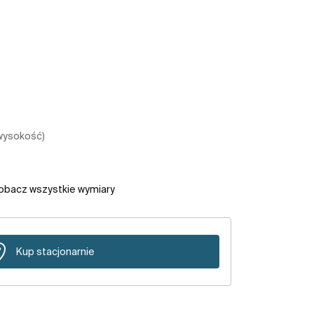
 wysokość)
obacz wszystkie wymiary
Kup stacjonarnie