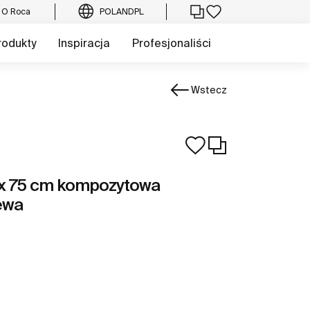
O Roca
POLAND
PL
rodukty
Inspiracja
Profesjonaliści
Wstecz
 x 75 cm kompozytowa
ewa