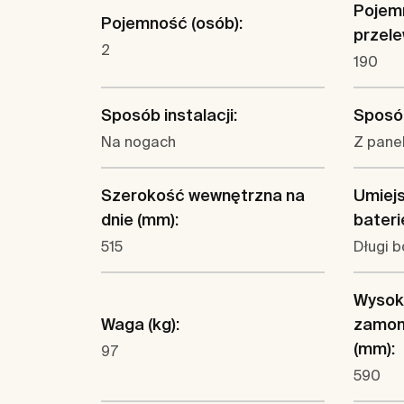
Pojem
Pojemność (osób):
przelew
2
190
Sposób instalacji:
Sposó
Na nogach
Z pane
Szerokość wewnętrzna na
Umiejs
dnie (mm):
bateri
515
Długi b
Wysok
Waga (kg):
zamon
(mm):
97
590