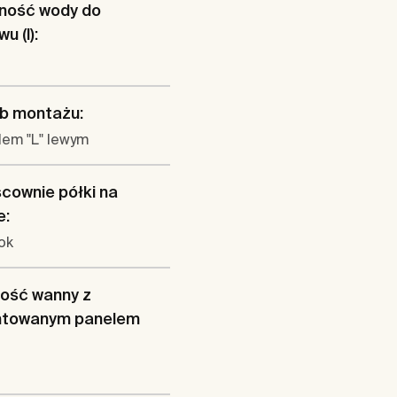
ność wody do
u (l):
b montażu:
lem "L" lewym
cownie półki na
e:
ok
ość wanny z
towanym panelem