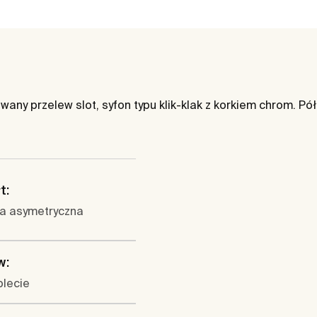
wany przelew slot, syfon typu klik-klak z korkiem chrom. P
t:
a asymetryczna
w:
lecie