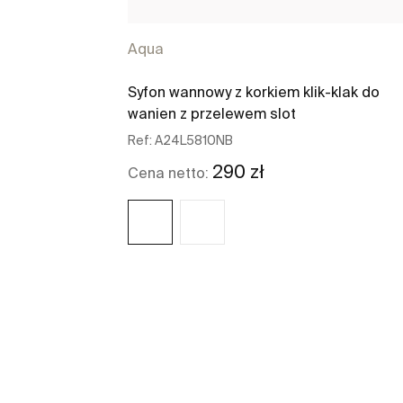
Aqua
Syfon wannowy z korkiem klik-klak do
wanien z przelewem slot
Ref:
A24L5810NB
290 zł
Cena netto:
Zobacz więcej