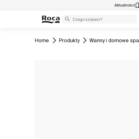
Aktualności
Zobacz
Zobacz
Zobacz
Home
Produkty
Wanny i domowe spa