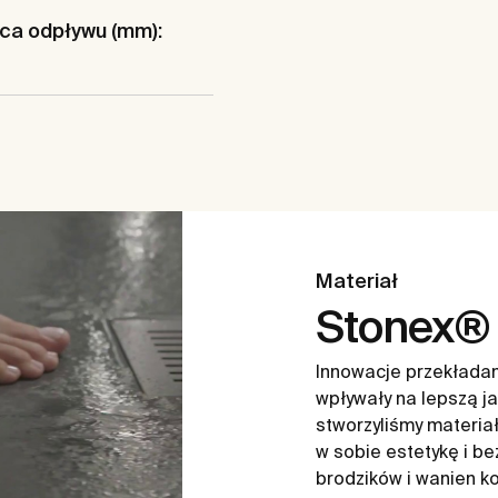
ca odpływu (mm):
Materiał
Stonex®
Innowacje przekładam
wpływały na lepszą j
stworzyliśmy materiał 
w sobie estetykę i be
brodzików i wanien k