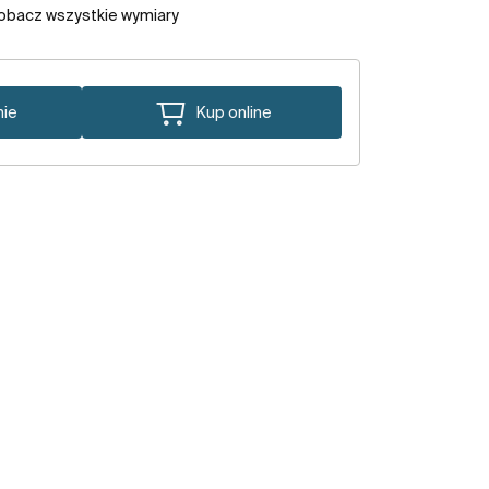
obacz wszystkie wymiary
nie
Kup online