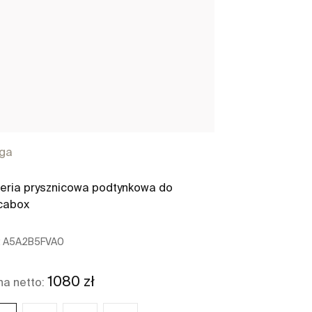
rga
Insignia
eria prysznicowa podtynkowa do
Bateria wann
cabox
:
A5A2B5FVA0
Ref:
A5A0B3AC
1080 zł
1
a netto:
Cena netto: