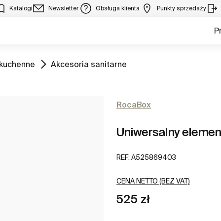
Katalogi
Newsletter
Obsługa klienta
Punkty sprzedaży
P
Zobacz
 kuchenne
Akcesoria sanitarne
RocaBox
Uniwersalny elemen
REF:
A525869403
CENA NETTO (BEZ VAT)
525 zł