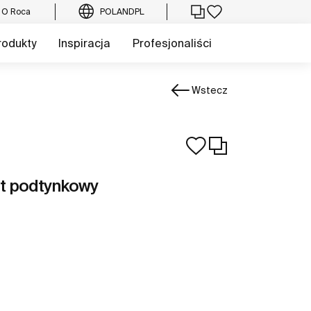
O Roca
POLAND
PL
rodukty
Inspiracja
Profesjonaliści
Wstecz
t podtynkowy