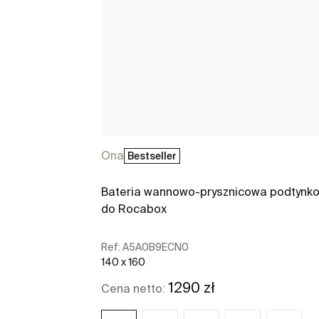
Ona
Bestseller
Bateria wannowo-prysznicowa podtynk
do Rocabox
Ref:
A5A0B9ECN0
140 x 160
1290 zł
Cena netto: