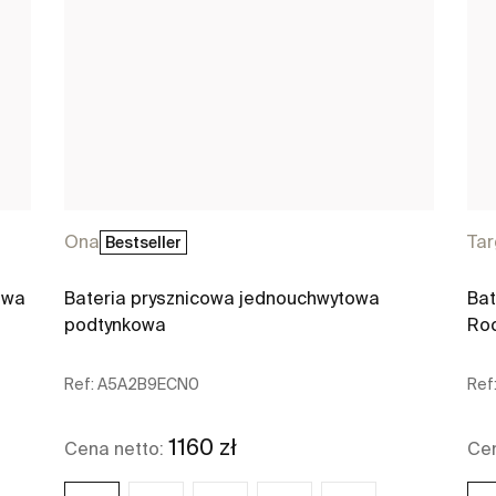
Ona
Ta
Bestseller
owa
Bateria prysznicowa jednouchwytowa
Bat
podtynkowa
Ro
Ref:
A5A2B9ECN0
Ref
1160 zł
Cena netto:
Cen