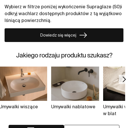
Wybierz w filtrze poniżej wykończenie Supraglaze (S0)i
odkryj wachlarz dostępnych produktów z tą wyjątkowo
lśniącą powierzchnią.
Dowiedz się więcej
Jakiego rodzaju produktu szukasz?
Umywalki wiszące
Umywalki nablatowe
Umywalki 
w blat