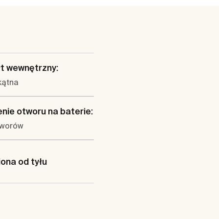
t wewnętrzny:
kątna
nie otworu na baterie:
tworów
iona od tyłu