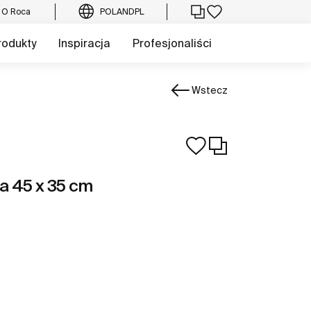
O Roca
POLAND
PL
rodukty
Inspiracja
Profesjonaliści
Wstecz
a 45 x 35 cm