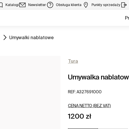
Katalogi
Newsletter
Obsługa klienta
Punkty sprzedaży
P
Zobacz
Umywalki nablatowe
Tura
Umywalka nablatow
REF:
A327691000
CENA NETTO (BEZ VAT)
1200 zł