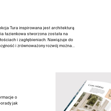
kcja Tura inspirowana jest architekturą
ria łazienkowa stworzona została na
łościach i zagłębieniach. Nawiązuje do
wacyjność i zrównoważony rozwój można
y od projektu i technologii po
 recyklingu i opakowań wolnych od
ormacje o
orady jak