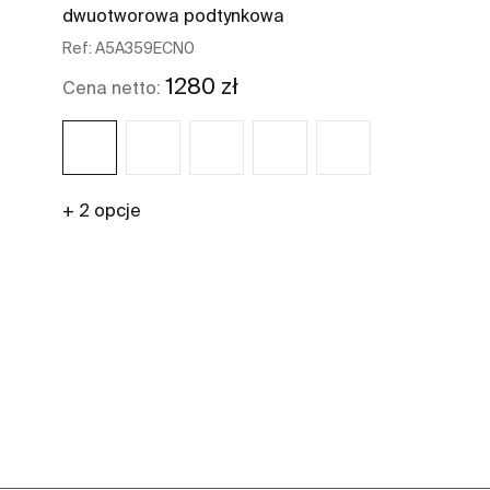
dwuotworowa podtynkowa
Ref:
A5A359ECN0
1280 zł
Cena netto:
+ 2 opcje
Zobacz więcej