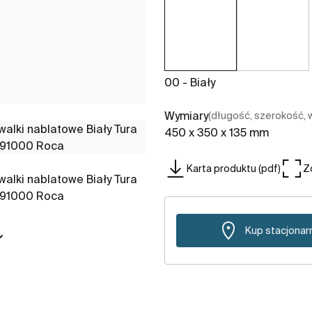
00 - Biały
Wymiary
(długość, szerokość,
450 x 350 x 135 mm
Karta produktu (pdf)
Z
Kup stacjonar