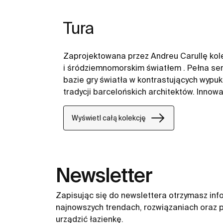
Tura
Zaprojektowana przez Andreu Carullę kole
i śródziemnomorskim światłem . Pełna se
bazie gry światła w kontrastujących wypuk
tradycji barcelońskich architektów. Inno
odnaleźć na wielu płaszczyznach począwsz
wykorzystanie materiałów pochodzących z
Wyświetl całą kolekcję
plastiku.
Newsletter
Zapisując się do newslettera otrzymasz inf
najnowszych trendach, rozwiązaniach oraz p
urządzić łazienkę.