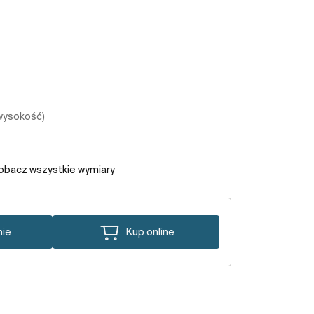
 wysokość)
obacz wszystkie wymiary
nie
Kup online