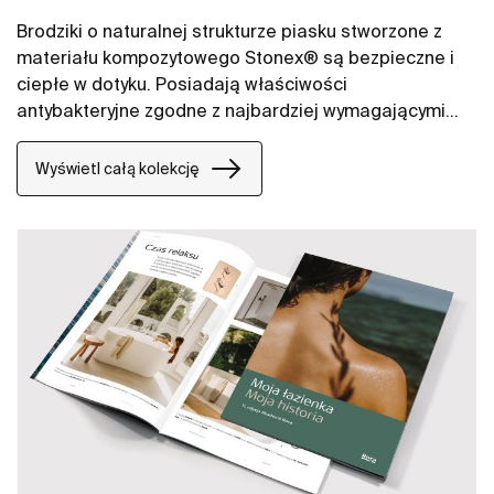
Brodziki o naturalnej strukturze piasku stworzone z
materiału kompozytowego Stonex® są bezpieczne i
ciepłe w dotyku. Posiadają właściwości
antybakteryjne zgodne z najbardziej wymagającymi
normami (UNE-EN ISO 846). Wyróżniają się
kompaktowym odpływem o dużym przepływie,
Wyświetl całą kolekcję
natomiast zdejmowalne sitko odpływowe, ułatwiające
czyszczenie i umożliwia łatwe odzyskanie
przedmiotów, które wpadły do odpływu.