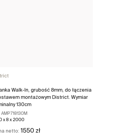
trict
District
anka Walk-In, grubość 8mm, do łączenia
Ścianka Walk-
estawem montażowym District. Wymiar
z zestawem mo
inalny 130cm
nominalny 12
:
AMP718130M
Ref:
AMP716120
0 x 8 x 2000
1200 x 6 x 2000
1550 zł
1
a netto:
Cena netto: