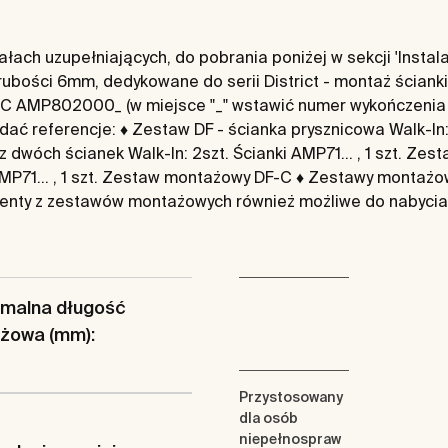
ach uzupełniających, do pobrania poniżej w sekcji 'Instalac
bości 6mm, dedykowane do serii District - montaż ściank
AMP802000_ (w miejsce "_" wstawić numer wykończenia "2"
referencje: ♦ Zestaw DF - ścianka prysznicowa Walk-In: 1s
 dwóch ścianek Walk-In: 2szt. Ścianki AMP71... , 1 szt. Z
 AMP71... , 1 szt. Zestaw montażowy DF-C ♦ Zestawy montaż
menty z zestawów montażowych również możliwe do nabycia
malna długość
żowa (mm):
Przystosowany
dla osób
niepełnospraw