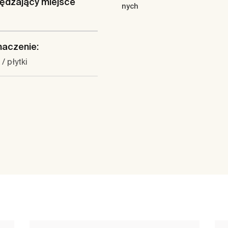
ędzający miejsce
nych
naczenie:
/ płytki