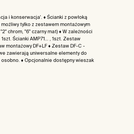
ja i konserwacja'. ♦ Ścianki z powłoką
i możliwy tylko z zestawem montażowym
 chrom, "6" czarny mat) ♦ W zależności
zt. Ścianki AMP71... , 1szt. Zestaw
estaw montażowy DF+LF ♦ Zestaw DF-C -
owe zawierają uniwersalne elementy do
 osobno. ♦ Opcjonalnie dostępny wieszak