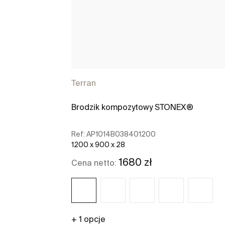
Terran
Brodzik kompozytowy STONEX®
Ref:
AP1014B038401200
1200 x 900 x 28
1680 zł
Cena netto:
+ 1 opcje