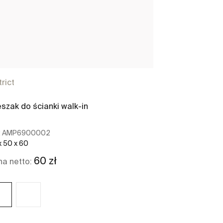
trict
szak do ścianki walk-in
:
AMP6900002
x 50 x 60
60 zł
a netto: