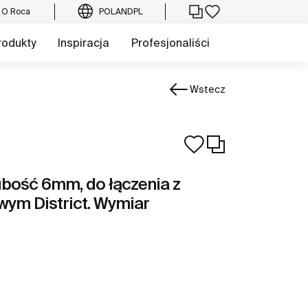
O Roca
POLAND
PL
rodukty
Inspiracja
Profesjonaliści
Wstecz
ubość 6mm, do łączenia z
ym District. Wymiar