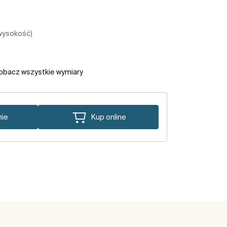
 wysokość)
obacz wszystkie wymiary
nie
Kup online