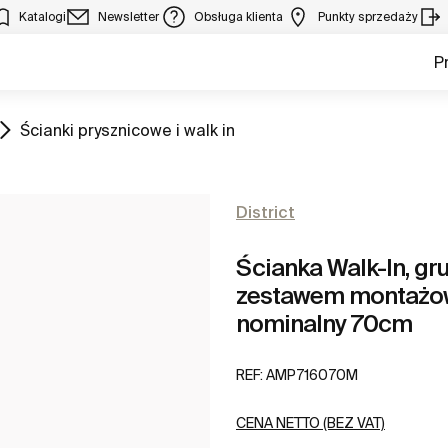
Katalogi
Newsletter
Obsługa klienta
Punkty sprzedaży
P
Zobacz
Ścianki prysznicowe i walk in
District
Ścianka Walk-In, gr
zestawem montażow
nominalny 70cm
REF:
AMP716070M
CENA NETTO (BEZ VAT)