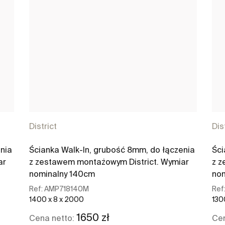
District
Dis
nia
Ścianka Walk-In, grubość 8mm, do łączenia
Ści
ar
z zestawem montażowym District. Wymiar
z z
nominalny 140cm
nom
Ref:
AMP718140M
Ref
1400 x 8 x 2000
130
1650 zł
Cena netto:
Cen