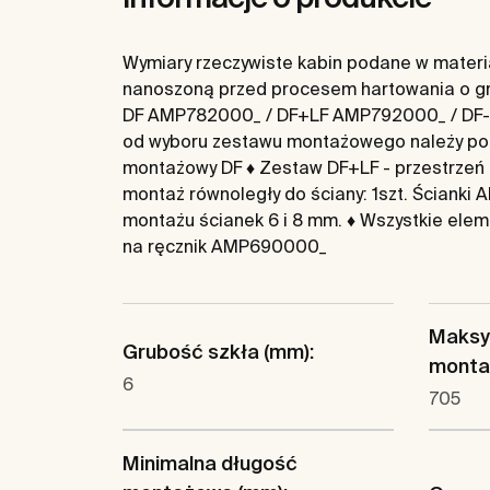
Wymiary rzeczywiste kabin podane w materiał
nanoszoną przed procesem hartowania o gru
DF AMP782000_ / DF+LF AMP792000_ / DF-C 
od wyboru zestawu montażowego należy podać 
montażowy DF ♦ Zestaw DF+LF - przestrzeń z
montaż równoległy do ściany: 1szt. Ścianki
montażu ścianek 6 i 8 mm. ♦ Wszystkie ele
na ręcznik AMP690000_
Maksy
Grubość szkła (mm):
monta
6
705
Minimalna długość