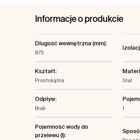
Informacje o produkcie
Długość wewnętrzna (mm):
Izolac
875
Kształt:
Materi
Prostokątna
Stal
Odpływ:
Pojemn
Brak
1
Pojemność wody do
Sposób
przelewu (l):