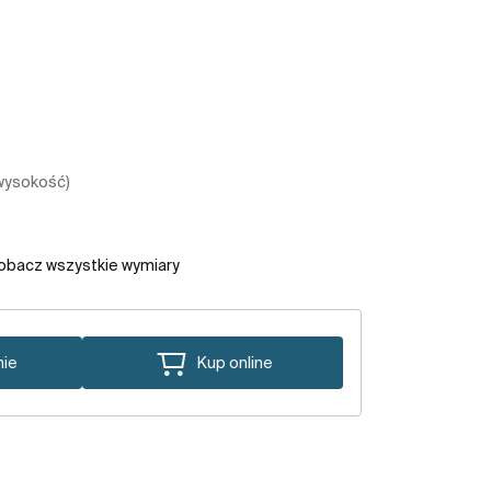
 wysokość)
obacz wszystkie wymiary
nie
Kup online