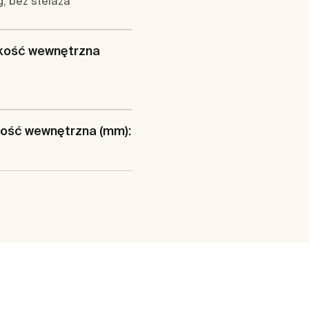
, bez stelaża
kość wewnętrzna
ość wewnętrzna (mm):