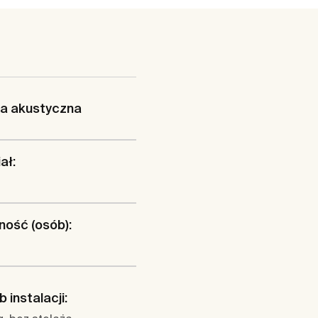
ja akustyczna
ał:
ość (osób):
 instalacji: