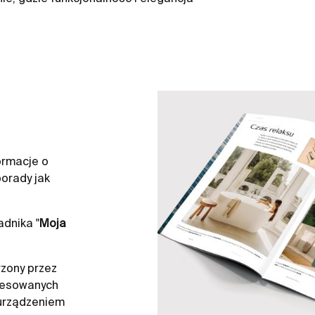
ormacje o
orady jak
dnika "
Moja
zony przez
resowanych
 urządzeniem