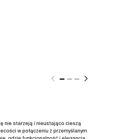
ę nie starzeją i nieustająco cieszą
iecości w połączeniu z przemyślanym
ie, gdzie funkcjonalność i elegancja