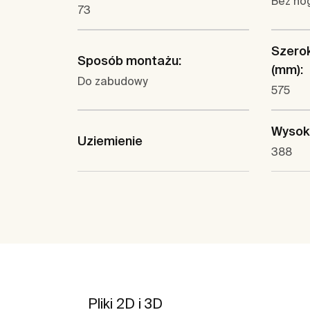
Bez nóg
73
Szero
Sposób montażu:
(mm):
Do zabudowy
575
Wysok
Uziemienie
388
Pliki 2D i 3D