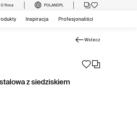
O Roca
POLAND
PL
rodukty
Inspiracja
Profesjonaliści
Wstecz
stalowa z siedziskiem