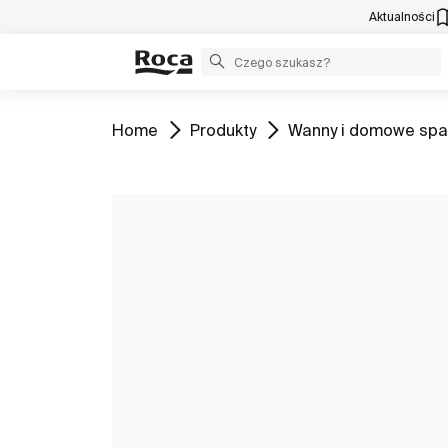
Aktualności
Zobacz
Zobacz
Zobacz
Home
Produkty
Wanny i domowe spa