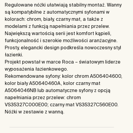
Regulowane nóżki ułatwiają stabilny montaż. Wanny
są kompatybilne z automatycznymi syfonami w
kolorach: chrom, biały, czarny mat, a także z
modelami z funkcją napełniania przez przelew.
Największą wartością serii jest komfort kąpieli,
funkcjonalność i szerokie możliwości aranżacyjne.
Prosty, elegancki design podkreśla nowoczesny styl
łazienki.
Projekt powstał w marce Roca – światowym liderze
wyposażenia łazienkowego.
Rekomendowane syfony: kolor chrom A506404600,
kolor biały A50640460A, kolor czarny mat
A5064046NB lub automatyczne syfony z opcją
napełniania przez przelew: chrom
VS35327C000E00; czarny mat VS35327C560E00.
Nóżki w zestawie z wanną.