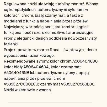
Regulowane nóżki ułatwiają stabilny montaż. Wanny
są kompatybilne z automatycznymi syfonami w
kolorach: chrom, biały, czarny mat, a także z
modelami z funkcją napełniania przez przelew.
Największą wartością serii jest komfort kąpieli,
funkcjonalność i szerokie możliwości aranżacyjne.
Prosty, elegancki design podkreśla nowoczesny styl
łazienki.
Projekt powstał w marce Roca – światowym liderze
wyposażenia łazienkowego.
Rekomendowane syfony: kolor chrom A506404600,
kolor biały A50640460A, kolor czarny mat
A5064046NB lub automatyczne syfony z opcją
napełniania przez przelew: chrom
VS35327C000E00; czarny mat VS35327C560E00.
Nóżki w zestawie z wanną.