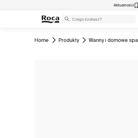
Aktualności
Zobacz
Zobacz
Zobacz
Home
Produkty
Wanny i domowe spa