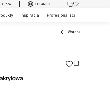
O Roca
POLAND
PL
rodukty
Inspiracja
Profesjonaliści
Wstecz
akrylowa