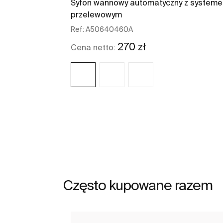
Syfon wannowy automatyczny z system
przelewowym
Ref:
A50640460A
270 zł
Cena netto:
Zobacz więcej
Często kupowane razem