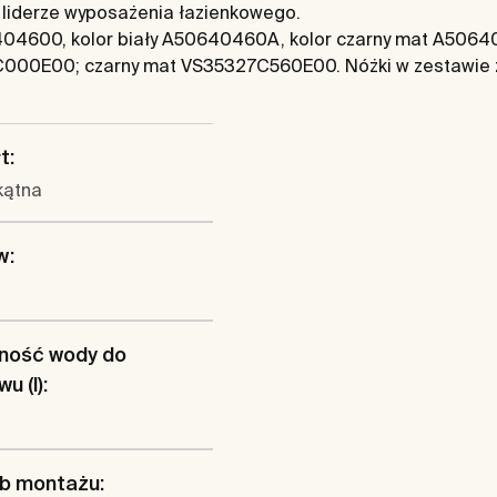
 liderze wyposażenia łazienkowego.
4600, kolor biały A50640460A, kolor czarny mat A50640
C000E00; czarny mat VS35327C560E00. Nóżki w zestawie 
t:
kątna
w:
ność wody do
u (l):
b montażu: