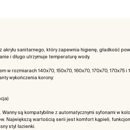
 akrylu sanitarnego, który zapewnia higienę, gładkość pow
anie i długo utrzymuje temperaturę wody.
em w rozmiarach 140x70, 150x70, 160x70, 170x70, 170x75 
anty wykończenia korony:
cja)
 Wanny są kompatybilne z automatycznymi syfonami w kolora
w. Największą wartością serii jest komfort kąpieli, funkcjo
y styl łazienki.