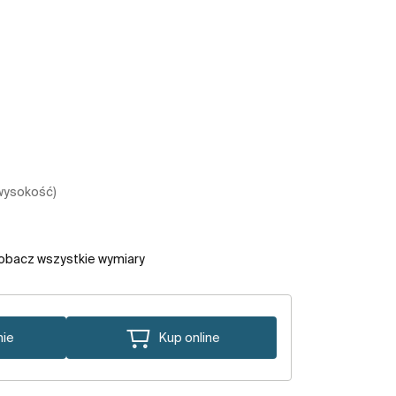
 wysokość)
obacz wszystkie wymiary
nie
Kup online