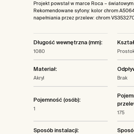
Projekt powstał w marce Roca – światowym
Rekomendowane syfony: kolor chrom A50640
napełniania przez przelew: chrom VS35327
Długość wewnętrzna (mm):
Kształ
1080
Prosto
Materiał:
Odpły
Akryl
Brak
Pojem
Pojemność (osób):
przelew
1
175
Sposób instalacji:
Sposó