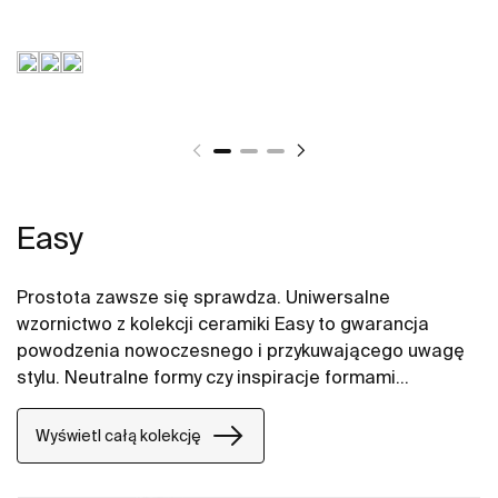
Easy
Prostota zawsze się sprawdza. Uniwersalne
wzornictwo z kolekcji ceramiki Easy to gwarancja
powodzenia nowoczesnego i przykuwającego uwagę
stylu. Neutralne formy czy inspiracje formami
organicznymi to cechy, które nadają przedmiotom
ponadczasowy wymiar. Wanny akrylowe Easy to
Wyświetl całą kolekcję
rozwiązanie do każdej przestrzeni.