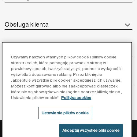
Obsługa klienta
O nas
Używamy naszych własnych plików cookie i plików cookie
stron trzecich, które pomagają prowadzić stronę w
prawidłowy sposób, tworzyć statystyki, podnosić wydajność i
wyświetlać dopasowane reklamy. Przez kliknięcie
Inspiracja
„akceptuję wszystkie pliki cookie“ akceptujesz ich używanie.
Możesz konfigurować albo nie zaakceptować ciasteczek,
które nie są obowiązkowo niezbędne poprzez kliknięcie na „
Obserwuj nas:
Ustawienia plików cookie“
Polityka cookies
Ustawienia plików cookie
Polityka ochrony danych
Warunki korzystania z serwisu
Akceptuj wszystkie pliki cookie
Polityka cookies