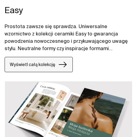
Easy
Prostota zawsze się sprawdza. Uniwersalne
wzornictwo z kolekcji ceramiki Easy to gwarancja
powodzenia nowoczesnego i przykuwającego uwagę
stylu. Neutralne formy czy inspiracje formami
organicznymi to cechy, które nadają przedmiotom
ponadczasowy wymiar. Wanny akrylowe Easy to
Wyświetl całą kolekcję
rozwiązanie do każdej przestrzeni.