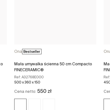
Ona
On
Bestseller
to
Mała umywalka ścienna 50 cm Compacto
Ma
FINECERAMIC®
FI
Ref:
A32768E000
Ref
500 x 360 x 150
450
550 zł
Cena netto:
Cen