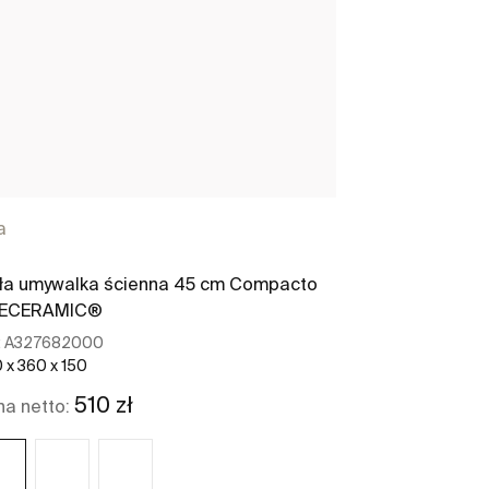
a
ła umywalka ścienna 45 cm Compacto
NECERAMIC®
:
A327682000
 x 360 x 150
510 zł
a netto: