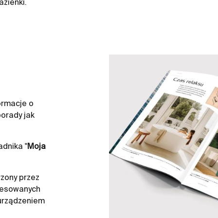
azienki.
ormacje o
orady jak
dnika "
Moja
zony przez
resowanych
 urządzeniem