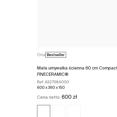
Ona
Bestseller
Mała umywalka ścienna 60 cm Compac
FINECERAMIC®
Ref:
A327684000
600 x 360 x 150
600 zł
Cena netto: