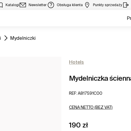
Katalogi
Newsletter
Obsługa klienta
Punkty sprzedaży
P
Zobacz
i
Mydelniczki
Hotels
Mydelniczka ścienn
REF:
A817591C00
CENA NETTO (BEZ VAT)
190 zł