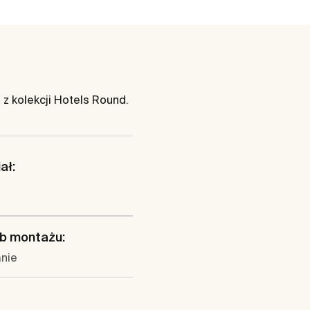
z kolekcji Hotels Round.
ał:
b montażu:
anie