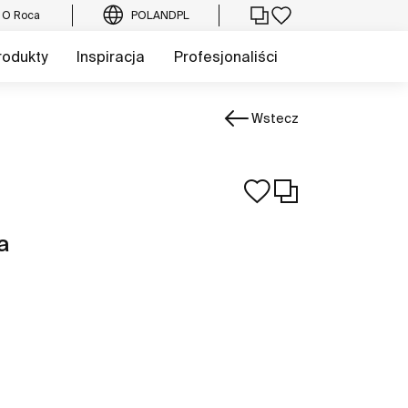
O Roca
POLAND
PL
rodukty
Inspiracja
Profesjonaliści
Wstecz
a