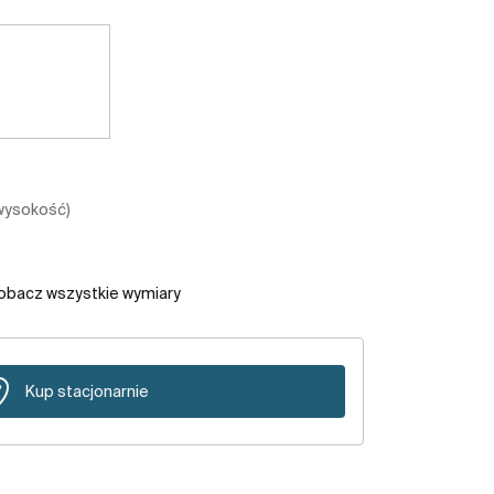
 wysokość)
obacz wszystkie wymiary
Kup stacjonarnie