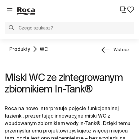
Produkty
WC
Wstecz
Miski WC ze zintegrowanym
zbiornikiem In-Tank®
Roca na nowo interpretuje pojęcie funkcjonalnej
łazienki, prezentując innowacyjne miski WC z
wbudowanym zbiornikiem wody In-Tank®. Dzięki temu
przemyślanemu projektowi zyskujesz więcej miejsca
tam, gdzie jest ono najcenniejsze – bez względu na