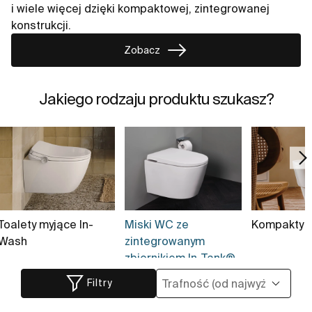
i wiele więcej dzięki kompaktowej, zintegrowanej
konstrukcji.
Zobacz
Jakiego rodzaju produktu szukasz?
Toalety myjące In-
Miski WC ze
Kompakty 
Wash
zintegrowanym
zbiornikiem In-Tank®
(6)
Filtry