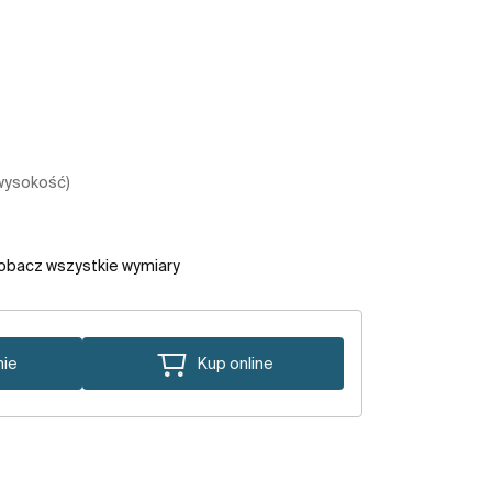
 wysokość)
obacz wszystkie wymiary
nie
Kup online