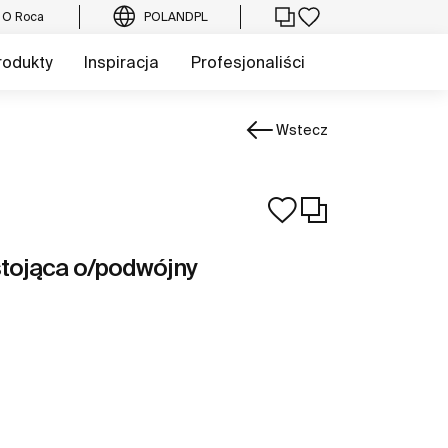
O Roca
POLAND
PL
rodukty
Inspiracja
Profesjonaliści
Wstecz
tojąca o/podwójny