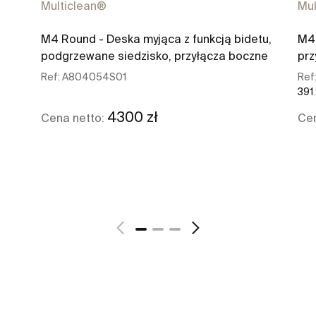
Multiclean®
Mul
M4 Round - Deska myjąca z funkcją bidetu,
M4 
podgrzewane siedzisko, przyłącza boczne
prz
Ref:
A804054S01
Ref
391
4300 zł
Cena netto:
Cen
Zobacz więcej