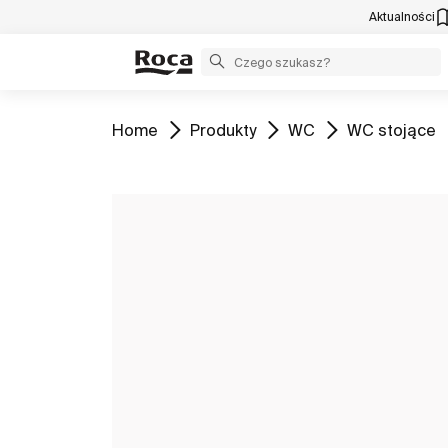
Aktualności
Zobacz
Zobacz
Zobacz
Zobacz
Home
Produkty
WC
WC stojące