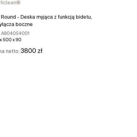
ticlean®
Universal
Round - Deska myjąca z funkcją bidetu,
Zbiornik uniw
yłącza boczne
:
A804054001
Ref:
A8902000
 x 500 x 90
442 x 127 x 390
3800 zł
2
a netto:
Cena netto:
Zobacz więcej
Z