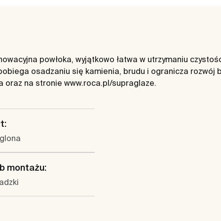
wacyjna powłoka, wyjątkowo łatwa w utrzymaniu czystości.
obiega osadzaniu się kamienia, brudu i ogranicza rozwój
ja oraz na stronie www.roca.pl/supraglaze.
t:
glona
b montażu:
adzki