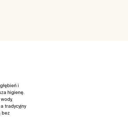
głębień i
sza higienę.
 wody,
a tradycyjny
ą bez