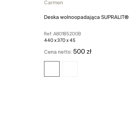
Carmen
Deska wolnoopadająca SUPRALIT®
Ref:
A801B5200B
440 x 370 x 45
500 zł
Cena netto:
Zobacz więcej