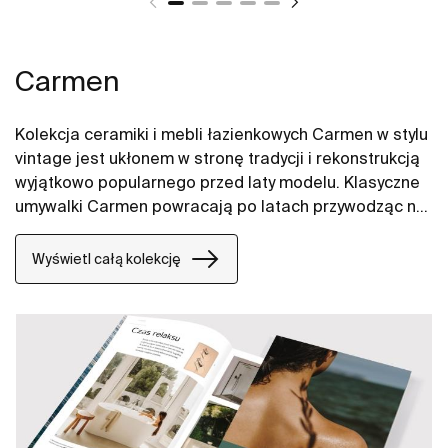
Carmen
Kolekcja ceramiki i mebli łazienkowych Carmen w stylu
vintage jest ukłonem w stronę tradycji i rekonstrukcją
wyjątkowo popularnego przed laty modelu. Klasyczne
umywalki Carmen powracają po latach przywodząc na
myśl klimat dawnych dni i rozrastając się w nową,
kompletną kolekcję, wyposażoną w
Wyświetl całą kolekcję
najnowocześniejsze rozwiązania takie jak
innowacyjne toalety Rimless.