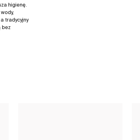
sza higienę.
 wody,
a tradycyjny
ą bez