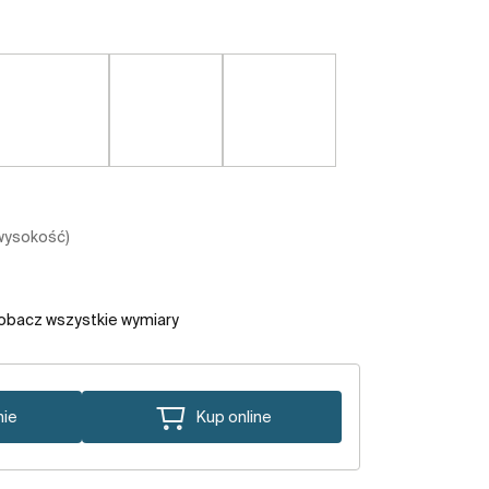
 wysokość)
obacz wszystkie wymiary
nie
Kup online