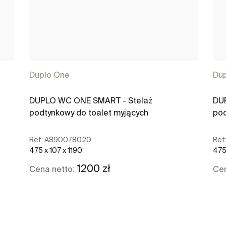
Duplo One
Du
DUPLO WC ONE SMART - Stelaż
DU
podtynkowy do toalet myjących
po
Ref:
A890078020
Ref
475 x 107 x 1190
475
1200 zł
Cena netto:
Cen
Zobacz więcej