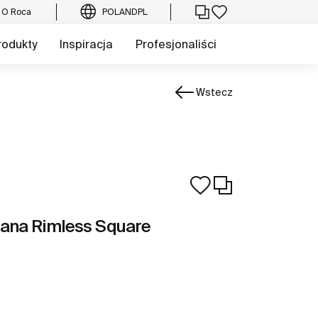
O Roca
POLAND
PL
rodukty
Inspiracja
Profesjonaliści
Wstecz
ana Rimless Square