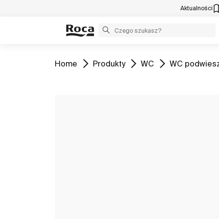
Aktualności
Zobacz
Zobacz
Zobacz
Zobacz
Home
Produkty
WC
WC podwies