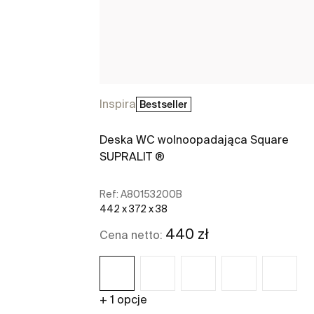
Inspira
Bestseller
Deska WC wolnoopadająca Square
SUPRALIT ®
Ref:
A80153200B
442 x 372 x 38
440 zł
Cena netto:
+ 1 opcje