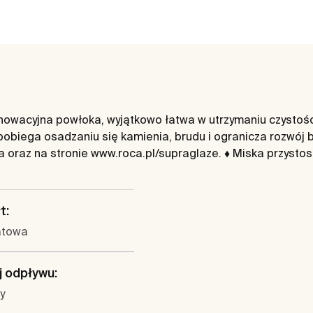
wacyjna powłoka, wyjątkowo łatwa w utrzymaniu czystości.
obiega osadzaniu się kamienia, brudu i ogranicza rozwój
ja oraz na stronie www.roca.pl/supraglaze. ♦ Miska przysto
t:
atowa
 odpływu:
y