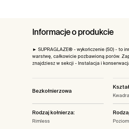
Informacje o produkcie
► SUPRAGLAZE® - wykończenie (S0) - to inno
warstwę, całkowicie pozbawioną porów. Zap
znajdziesz w sekcji - Instalacja i konserwac
Kształ
Bezkołnierzowa
Kwadr
Rodzaj kołnierza:
Rodzaj
Rimless
Poziom