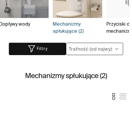
Dopływy wody
Mechanizmy
Przyciski d
spłukujące (2)
mechaniz
Filtry
Mechanizmy spłukujące (2)