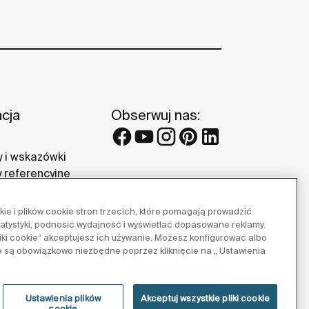
acja
Obserwuj nas:
 i wskazówki
y referencyjne
 Roca
e i plików cookie stron trzecich, które pomagają prowadzić
tatystyki, podnosić wydajność i wyświetlać dopasowane reklamy.
pliki cookie“ akceptujesz ich używanie. Możesz konfigurować albo
e są obowiązkowo niezbędne poprzez kliknięcie na „ Ustawienia
Ustawienia plików
Akceptuj wszystkie pliki cookie
cookie