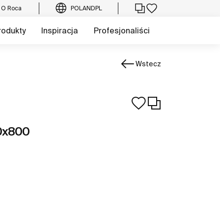
O Roca
POLAND
PL
rodukty
Inspiracja
Profesjonaliści
Wstecz
00x800