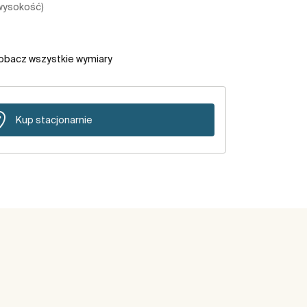
 wysokość)
obacz wszystkie wymiary
Kup stacjonarnie