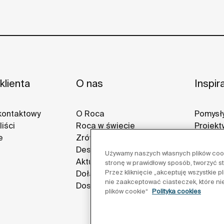
klienta
O nas
Inspir
kontaktowy
O Roca
Pomysły
iści
Roca w świecie
Projekt
e
Zrównoważony rozwój
Galerie
Design i innowacja
Używamy naszych własnych plików cooki
Aktualności
stronę w prawidłowy sposób, tworzyć s
Przez kliknięcie „akceptuję wszystkie 
Dołącz do nas
nie zaakceptować ciasteczek, które ni
Dostawcy
plików cookie“
Polityka cookies