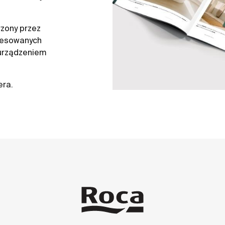
zony przez
resowanych
 urządzeniem
era.