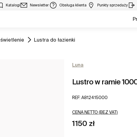
Katalogi
Newsletter
Obsługa klienta
Punkty sprzedaży
P
Zobacz
oświetlenie
Lustra do łazienki
Luna
Lustro w ramie 10
REF:
A812415000
CENA NETTO (BEZ VAT)
1150 zł