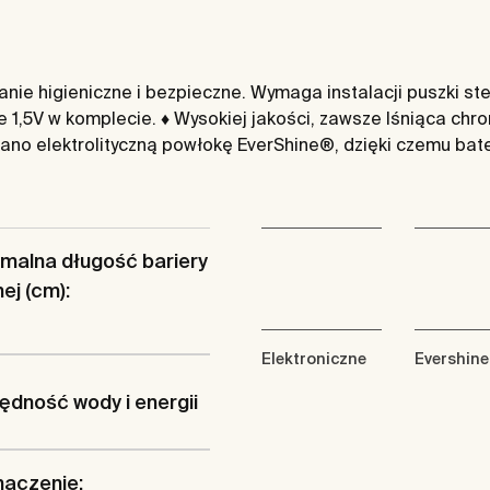
ie higieniczne i bezpieczne. Wymaga instalacji puszki ste
ie 1,5V w komplecie. ♦ Wysokiej jakości, zawsze lśniąca c
ano elektrolityczną powłokę EverShine®, dzięki czemu bate
malna długość bariery
ej (cm):
Elektroniczne
Evershine
dność wody i energii
naczenie: