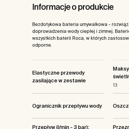
Informacje o produkcie
Bezdotykowa bateria umywalkowa - rozwiązan
doprowadzenia wody ciepłej i zimnej. Bater
wszystkich baterii Roca, w których zastosow
odporne.
Maksy
Elastyczne przewody
świetln
zasilające w zestawie
13
Ogranicznik przepływu wody
Oszczę
Przepływ (l/min - 3 bar):
Przez