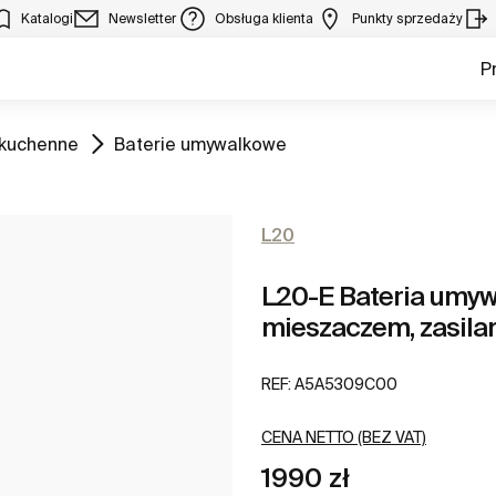
Katalogi
Newsletter
Obsługa klienta
Punkty sprzedaży
P
Zobacz
 kuchenne
Baterie umywalkowe
L20
L20-E Bateria umyw
mieszaczem, zasilani
REF:
A5A5309C00
CENA NETTO (BEZ VAT)
1990 zł