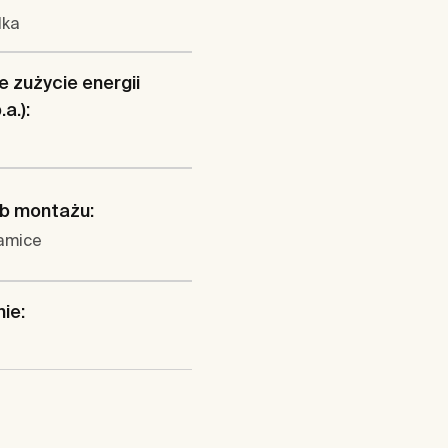
lka
 zużycie energii
a.):
b montażu:
amice
nie: