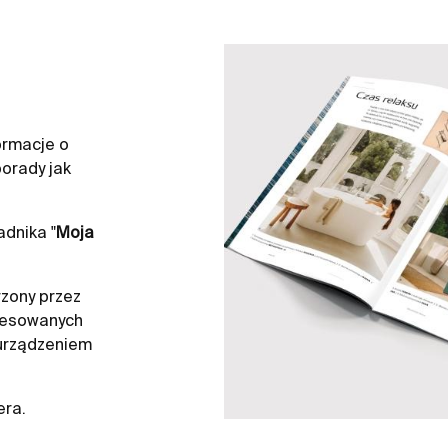
ormacje o
orady jak
dnika "
Moja
zony przez
resowanych
 urządzeniem
era.