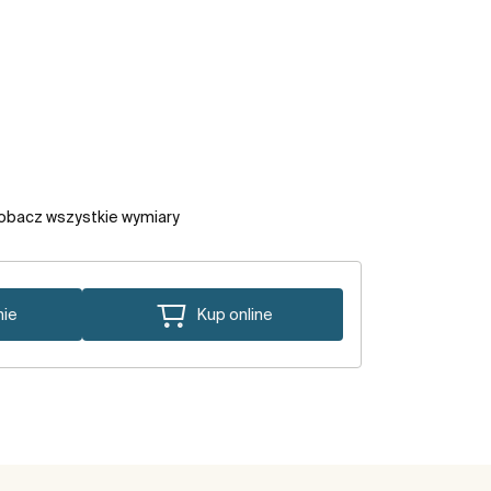
obacz wszystkie wymiary
nie
Kup online