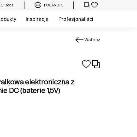
O Roca
POLAND
PL
rodukty
Inspiracja
Profesjonaliści
Wstecz
alkowa elektroniczna z
e DC (baterie 1,5V)