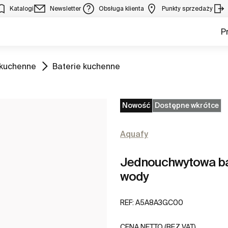
Katalogi
Newsletter
Obsługa klienta
Punkty sprzedaży
P
Zobacz
 kuchenne
Baterie kuchenne
Nowość
Dostępne wkrótce
Aquafy
Jednouchwytowa bate
wody
REF:
A5A8A3GC00
CENA NETTO (BEZ VAT)