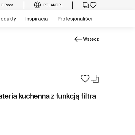
O Roca
POLAND
PL
rodukty
Inspiracja
Profesjonaliści
Wstecz
ria kuchenna z funkcją filtra