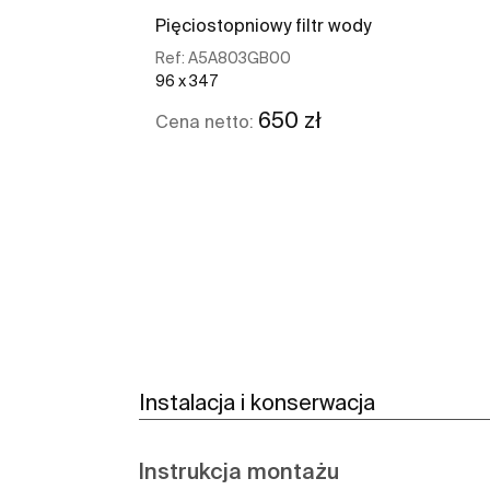
Pięciostopniowy filtr wody
Ref:
A5A803GB00
96 x 347
650 zł
Cena netto:
Zobacz więcej
Instalacja i konserwacja
Instrukcja montażu