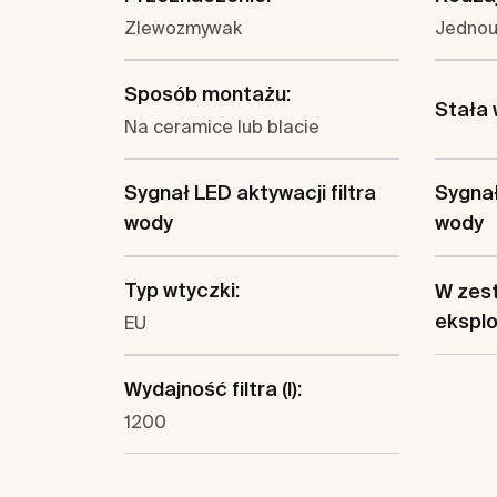
Zlewozmywak
Jedno
Sposób montażu:
Stała
Na ceramice lub blacie
Sygnał LED aktywacji filtra
Sygnał
wody
wody
Typ wtyczki:
W zest
eksplo
EU
Wydajność filtra (l):
1200