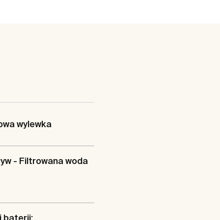
owa wylewka
yw - Filtrowana woda
 baterii: