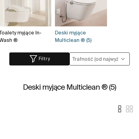
Toalety myjące In-
Deski myjące
Wash ®
Multiclean ® (5)
Filtry
Deski myjące Multiclean ® (5)