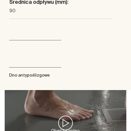
Średnica odpływu (mm):
90
Dno antypoślizgowe
Obejrzyj wideo