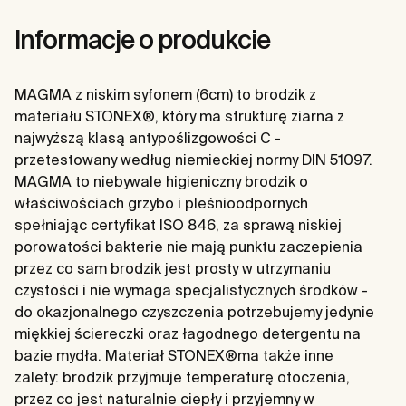
Informacje o produkcie
MAGMA z niskim syfonem (6cm) to brodzik z
materiału STONEX®, który ma strukturę ziarna z
najwyższą klasą antypoślizgowości C -
przetestowany według niemieckiej normy DIN 51097.
MAGMA to niebywale higieniczny brodzik o
właściwościach grzybo i pleśnioodpornych
spełniając certyfikat ISO 846, za sprawą niskiej
porowatości bakterie nie mają punktu zaczepienia
przez co sam brodzik jest prosty w utrzymaniu
czystości i nie wymaga specjalistycznych środków -
do okazjonalnego czyszczenia potrzebujemy jedynie
miękkiej ściereczki oraz łagodnego detergentu na
bazie mydła. Materiał STONEX®ma także inne
zalety: brodzik przyjmuje temperaturę otoczenia,
przez co jest naturalnie ciepły i przyjemny w