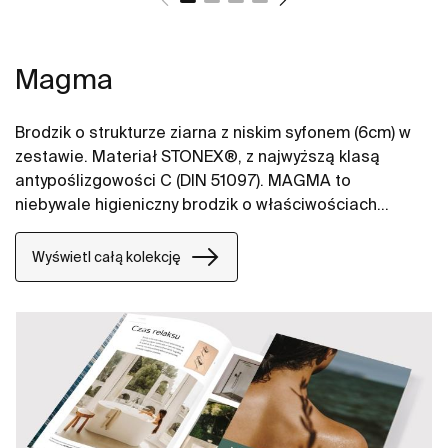
Magma
Brodzik o strukturze ziarna z niskim syfonem (6cm) w
zestawie. Materiał STONEX®, z najwyższą klasą
antypoślizgowości C (DIN 51097). MAGMA to
niebywale higieniczny brodzik o właściwościach
grzybo i pleśnioodpornych spełniając certyfikat ISO
846, za sprawą niskiej porowatości bakterie nie mają
Wyświetl całą kolekcję
punktu zaczepienia przez co sam brodzik jest prosty
w utrzymaniu czystości i nie wymaga specjalistycznych
środków. Brodzik przyjmuje temperaturę otoczenia,
przez co jest naturalnie ciepły i przyjemny w
codziennym użytkowaniu. Osłona wykonana w kolorze
brodzika.