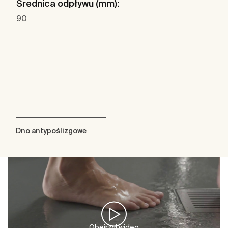
Średnica odpływu (mm):
90
Dno antypoślizgowe
Obejrzyj wideo