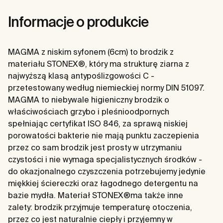
Informacje o produkcie
MAGMA z niskim syfonem (6cm) to brodzik z
materiału STONEX®, który ma strukturę ziarna z
najwyższą klasą antypoślizgowości C -
przetestowany według niemieckiej normy DIN 51097.
MAGMA to niebywale higieniczny brodzik o
właściwościach grzybo i pleśnioodpornych
spełniając certyfikat ISO 846, za sprawą niskiej
porowatości bakterie nie mają punktu zaczepienia
przez co sam brodzik jest prosty w utrzymaniu
czystości i nie wymaga specjalistycznych środków -
do okazjonalnego czyszczenia potrzebujemy jedynie
miękkiej ściereczki oraz łagodnego detergentu na
bazie mydła. Materiał STONEX®ma także inne
zalety: brodzik przyjmuje temperaturę otoczenia,
przez co jest naturalnie ciepły i przyjemny w