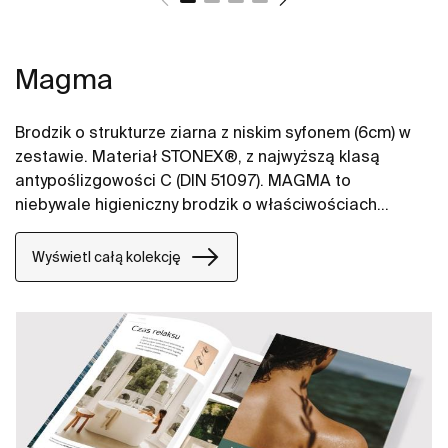
Magma
Brodzik o strukturze ziarna z niskim syfonem (6cm) w
zestawie. Materiał STONEX®, z najwyższą klasą
antypoślizgowości C (DIN 51097). MAGMA to
niebywale higieniczny brodzik o właściwościach
grzybo i pleśnioodpornych spełniając certyfikat ISO
846, za sprawą niskiej porowatości bakterie nie mają
Wyświetl całą kolekcję
punktu zaczepienia przez co sam brodzik jest prosty
w utrzymaniu czystości i nie wymaga specjalistycznych
środków. Brodzik przyjmuje temperaturę otoczenia,
przez co jest naturalnie ciepły i przyjemny w
codziennym użytkowaniu. Osłona wykonana w kolorze
brodzika.