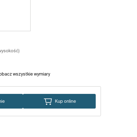
 wysokość)
obacz wszystkie wymiary
nie
Kup online