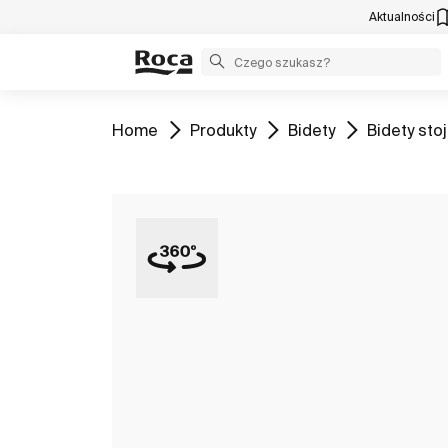
Aktualności
Zobacz
Zobacz
Zobacz
Zobacz
Home
Produkty
Bidety
Bidety sto