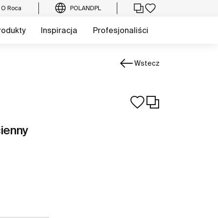
O Roca
POLAND
PL
rodukty
Inspiracja
Profesjonaliści
Wstecz
cienny