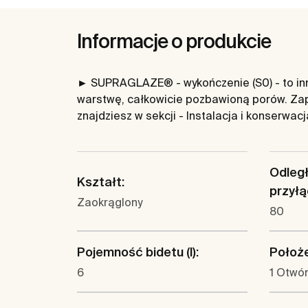
Informacje o produkcie
► SUPRAGLAZE® - wykończenie (S0) - to inno
warstwę, całkowicie pozbawioną porów. Zap
znajdziesz w sekcji - Instalacja i konserwac
Odleg
Kształt:
przyłą
Zaokrąglony
80
Pojemność bidetu (l):
Położe
6
1 Otwór