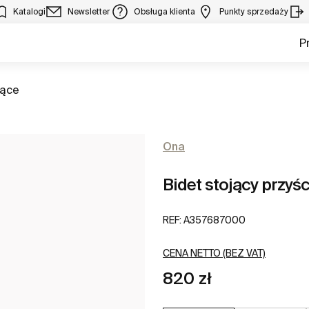
Katalogi
Newsletter
Obsługa klienta
Punkty sprzedaży
P
jące
Ona
Bidet stojący przyś
REF:
A357687000
CENA NETTO (BEZ VAT)
820 zł