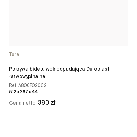
Tura
Pokrywa bidetu wolnoopadająca Duroplast
łatwowypinalna
Ref:
A806F02002
512 x 367 x 44
380 zł
Cena netto:
Zobacz więcej