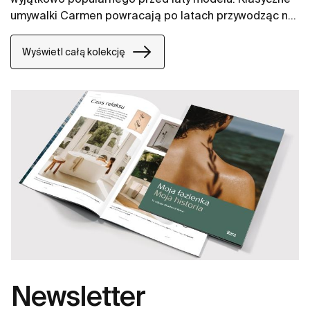
umywalki Carmen powracają po latach przywodząc na
myśl klimat dawnych dni i rozrastając się w nową,
kompletną kolekcję, wyposażoną w
Wyświetl całą kolekcję
najnowocześniejsze rozwiązania takie jak
innowacyjne toalety Rimless.
Newsletter