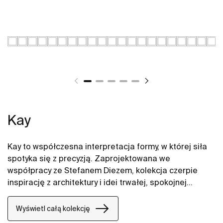
Kay
Kay to współczesna interpretacja formy, w której siła
spotyka się z precyzją. Zaprojektowana we
współpracy ze Stefanem Diezem, kolekcja czerpie
inspirację z architektury i idei trwałej, spokojnej
obecności w przestrzeni. Wyważone proporcje oraz
subtelne przejścia między geometryczną bryłą a
Wyświetl całą kolekcję
miękkimi liniami tworzą harmonijną, ponadczasową