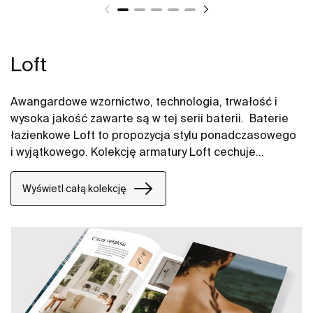
Loft
Awangardowe wzornictwo, technologia, trwałość i
wysoka jakość zawarte są w tej serii baterii. Baterie
łazienkowe Loft to propozycja stylu ponadczasowego
i wyjątkowego. Kolekcję armatury Loft cechuje
oryginalność kształtów. Aranżują one każdą
przestrzeń nadając jej wytworności i elegancji.
Wyświetl całą kolekcję