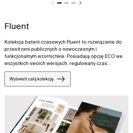
Fluent
Kolekcja baterii czasowych Fluent to rozwiązanie do
przestrzeni publicznych o nowoczesnym i
funkcjonalnym wzornictwie. Posiadają opcję ECO we
wszystkich swoich wersjach, regulowany czas
otwarcia i przepływ oraz wandaloodporny perlator.
Baterie łazienkowe Fluent są wygodne w użyciu dzięki
Wyświetl całą kolekcję
optymalnej wysokości i długości wylewki.