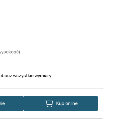
 wysokość)
obacz wszystkie wymiary
nie
Kup online