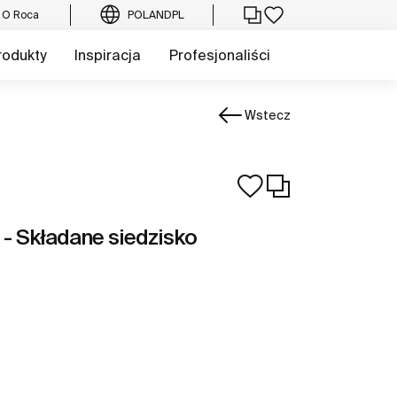
O Roca
POLAND
PL
rodukty
Inspiracja
Profesjonaliści
Wstecz
Składane siedzisko