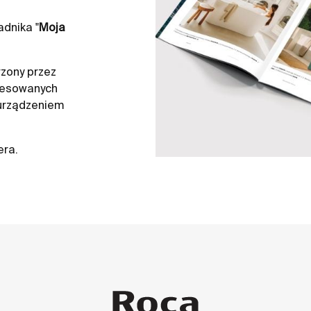
dnika "
Moja
zony przez
resowanych
 urządzeniem
era.