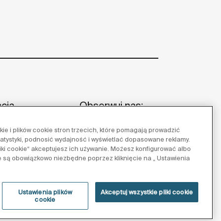
acja
Obserwuj nas:
e i plików cookie stron trzecich, które pomagają prowadzić
 i wskazówki
tatystyki, podnosić wydajność i wyświetlać dopasowane reklamy.
y referencyjne
pliki cookie“ akceptujesz ich używanie. Możesz konfigurować albo
 Roca
e są obowiązkowo niezbędne poprzez kliknięcie na „ Ustawienia
Ustawienia plików
Akceptuj wszystkie pliki cookie
cookie