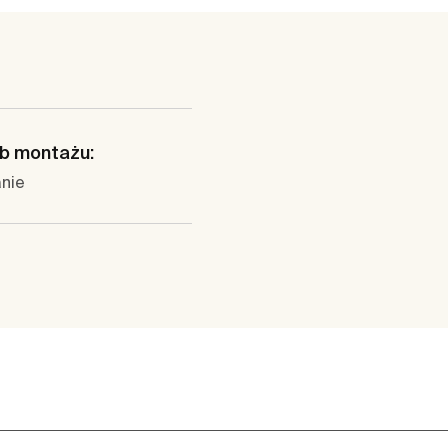
b montażu:
anie