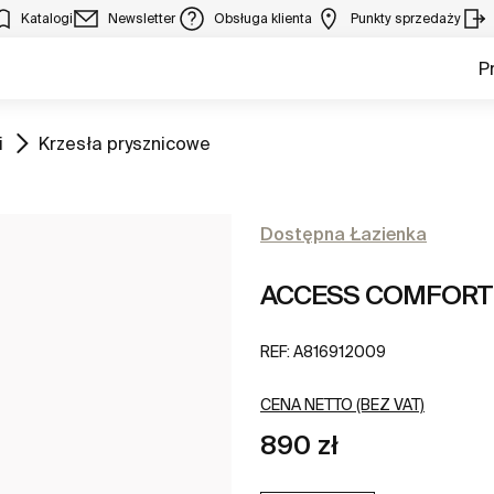
Katalogi
Newsletter
Obsługa klienta
Punkty sprzedaży
P
Zobacz
i
Krzesła prysznicowe
Dostępna Łazienka
ACCESS COMFORT - 
REF:
A816912009
CENA NETTO (BEZ VAT)
890 zł