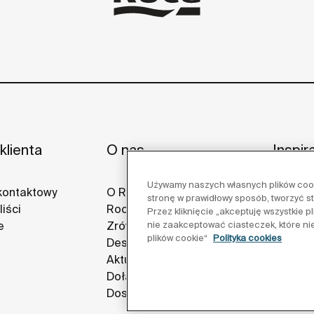
klienta
O nas
Inspir
Używamy naszych własnych plików cooki
kontaktowy
O Roca
Pomysły
stronę w prawidłowy sposób, tworzyć s
iści
Roca w świecie
Projekt
Przez kliknięcie „akceptuję wszystkie 
e
Zrównoważony rozwój
Galerie
nie zaakceptować ciasteczek, które ni
plików cookie“
Polityka cookies
Design i innowacja
Aktualności
Dołącz do nas
Dostawcy