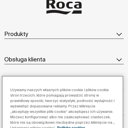
Produkty
Obsługa klienta
O nas
Używamy naszych własnych plików cookie i plików cookie
stron trzecich, które pomagają prowadzić stronę w
prawidłowy sposób, tworzyć statystyki, podnosić wydajność i
wyświetlać dopasowane reklamy. Przez kliknięcie
Inspiracja
„akceptuję wszystkie pliki cookie“ akceptujesz ich używanie.
Możesz konfigurować albo nie zaakceptować ciasteczek,
które nie są obowiązkowo niezbędne poprzez kliknięcie na „
Obserwuj nas:
Ustawienia plików cookie“
Polityka cookies