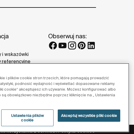
acja
Obserwuj nas:
 i wskazówki
y referencyjne
 Roca
e i plików cookie stron trzecich, które pomagają prowadzić
tatystyki, podnosić wydajność i wyświetlać dopasowane reklamy.
pliki cookie“ akceptujesz ich używanie. Możesz konfigurować albo
e są obowiązkowo niezbędne poprzez kliknięcie na „ Ustawienia
Ustawienia plików
Akceptuj wszystkie pliki cookie
cookie
ki korzystania z serwisu
Polityka cookies