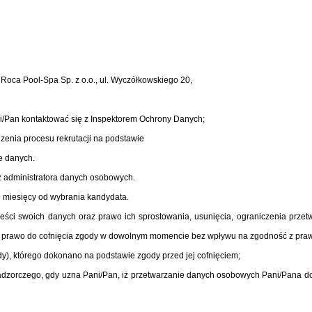
Roca Pool-Spa Sp. z o.o., ul. Wyczółkowskiego 20,
/Pan kontaktować się z Inspektorem Ochrony Danych;
enia procesu rekrutacji na podstawie
ie danych.
 administratora danych osobowych.
miesięcy od wybrania kandydata.
eści swoich danych oraz prawo ich sprostowania, usunięcia, ograniczenia przet
, prawo do cofnięcia zgody w dowolnym momencie bez wpływu na zgodność z pra
dy), którego dokonano na podstawie zgody przed jej cofnięciem;
adzorczego, gdy uzna Pani/Pan, iż przetwarzanie danych osobowych Pani/Pana d