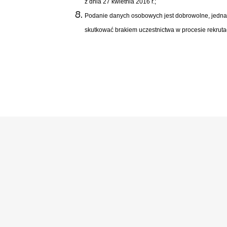
z dnia 27 kwietnia 2016 r.;
Podanie danych osobowych jest dobrowolne, jedn
skutkować brakiem uczestnictwa w procesie rekrutac