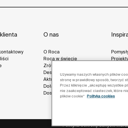
klienta
O nas
Inspir
kontaktowy
O Roca
Pomysły
iści
Roca w świecie
Projekt
e
Zrównoważony rozwój
Galerie
Design i innowacja
Używamy naszych własnych plików cooki
Aktualności
stronę w prawidłowy sposób, tworzyć s
Przez kliknięcie „akceptuję wszystkie 
Dołącz do nas
nie zaakceptować ciasteczek, które ni
Dostawcy
plików cookie“
Polityka cookies
Polityka ochrony danych
Warun