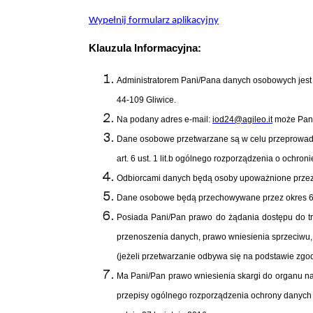
Wypełnij formularz aplikacyjny
Klauzula Informacyjna
:
Administratorem Pani/Pana danych osobowych jest 
44-109 Gliwice.
Na podany adres e-mail:
iod
24
@
agileo.it
może Pani
Dane osobowe przetwarzane są w celu przeprowadz
art. 6 ust. 1 lit.b ogólnego rozporządzenia o ochron
Odbiorcami danych będą osoby upoważnione przez
Dane osobowe będą przechowywane przez okres 6 
Posiada Pani/Pan prawo do żądania dostępu do tr
przenoszenia danych, prawo wniesienia sprzeciwu
(jeżeli przetwarzanie odbywa się na podstawie zgo
Ma Pani/Pan prawo wniesienia skargi do organu n
przepisy ogólnego rozporządzenia ochrony danych