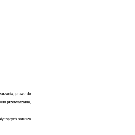
warzania, prawo do
wem przetwarzania,
otyczących narusza