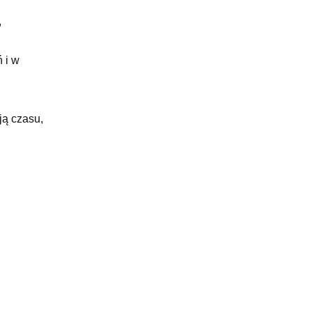
,
 i w
ją czasu,