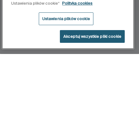
Ustawienia plików cookie“
Polityka cookies
Ustawienia plików cookie
Akceptuj wszystkie pliki cookie
Home
Element
Wyrazista seria stworzona przez architekta
Davida Chipperfielda. Przykuwa uwagę ujmującą
prostotą. Kompleksowe rozwiązanie łazienkowe
znakomicie wpisuje się w różnorodne wpółczesne