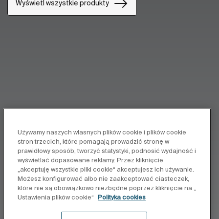
Wyświetl wszystkie produkty
Używamy naszych własnych plików cookie i plików cookie
stron trzecich, które pomagają prowadzić stronę w
prawidłowy sposób, tworzyć statystyki, podnosić wydajność i
wyświetlać dopasowane reklamy. Przez kliknięcie
„akceptuję wszystkie pliki cookie“ akceptujesz ich używanie.
Możesz konfigurować albo nie zaakceptować ciasteczek,
które nie są obowiązkowo niezbędne poprzez kliknięcie na „
Ustawienia plików cookie“
Polityka cookies