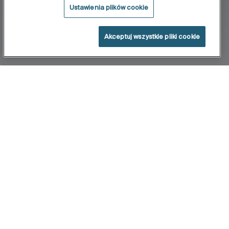
Ustawienia plików cookie
Akceptuj wszystkie pliki cookie
Home
Even
Eleganckie kolumny prysznicowe Even-T z dużymi
obrotowymi głowicami regulowane na wysokość.
Idealne dopełnienie serii baterii Atlas,
wyróżniającej się wszechstronnością.