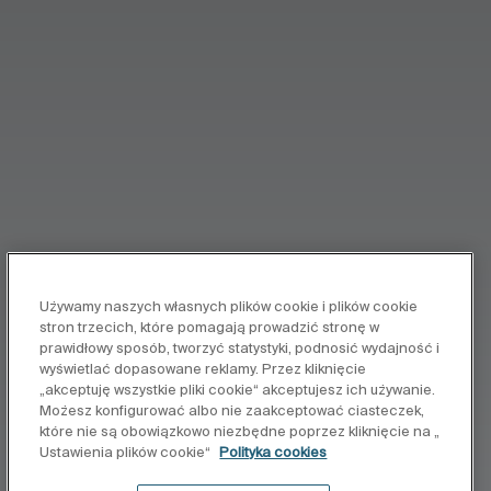
Używamy naszych własnych plików cookie i plików cookie
stron trzecich, które pomagają prowadzić stronę w
prawidłowy sposób, tworzyć statystyki, podnosić wydajność i
wyświetlać dopasowane reklamy. Przez kliknięcie
„akceptuję wszystkie pliki cookie“ akceptujesz ich używanie.
Możesz konfigurować albo nie zaakceptować ciasteczek,
które nie są obowiązkowo niezbędne poprzez kliknięcie na „
Ustawienia plików cookie“
Polityka cookies