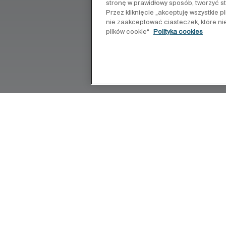
stronę w prawidłowy sposób, tworzyć s
Przez kliknięcie „akceptuję wszystkie 
nie zaakceptować ciasteczek, które ni
plików cookie“
Polityka cookies
e szerokie możliwości aranżacji
ych zarówno w mniejszych łazienkach jak
ele z kolekcji Malaga wraz z kabinami