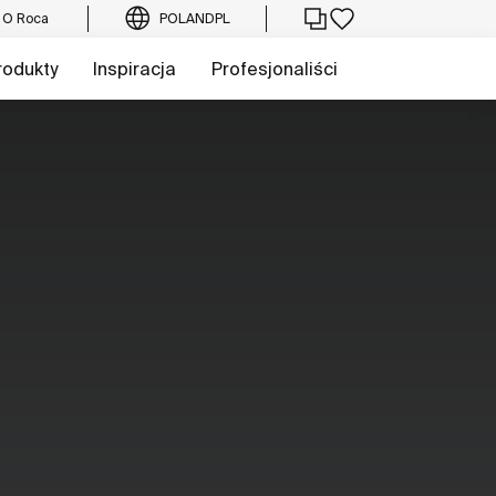
O Roca
POLAND
PL
rodukty
Inspiracja
Profesjonaliści